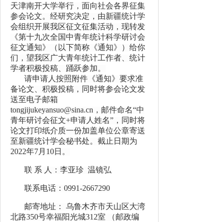
天津南开大学举行，面
向社会各界征集
参会论文
。
经研究决定，由新疆统计学
会组织开展我区
征文征集活动，现转发
《第十九次全国中青年统计科学研讨会
征文通知》（以下简称《通知》）给你
们，望我区广大青年统计工作者、统计
学者积极投稿、踊跃参加。
请申请人按照附件《通知》要求准
备
论文、积极投稿，同时将参会论文
发
送至电子邮箱
tongjijukeyansuo@sina.cn，邮件命名“中
青年研讨会征文+申请人姓名”，同时将
论文打印纸介质一份加盖单位公章寄送
至新疆统计学会秘书处。截止日期为
2022年7月10日。
联
系 人：李亚珍 温镜弘
联系电话：
0991-2667290
邮寄地址：
乌鲁木齐市天山区大湾
北路350号幸福阳光城312室 （邮政编