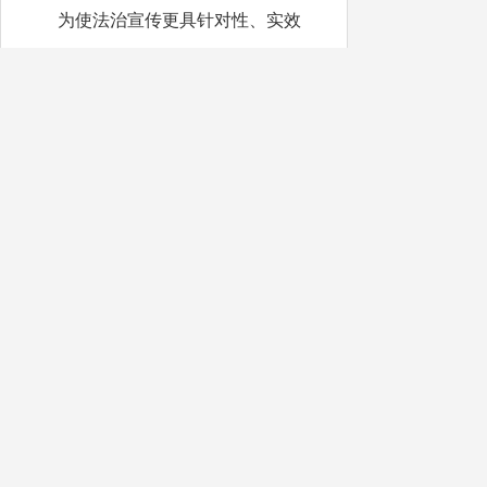
为使法治宣传更具针对性、实效
性，各地在丰富活动形式的同时，坚持
精准施策，针对国家工作人员、企业及
群众定制差异化内容：以专题学法强化
干部法治观念，聚焦数据真实性开展企
业普法，用
“家常话”将法律知识送到农
村集市与田间地头。
此次系列活动以多元载体与精准举
措，让法治理念走进基层与实践，提升
了全社会法治素养，为法治建设、数据
质量保障及高质量发展提供了坚实支
撑。