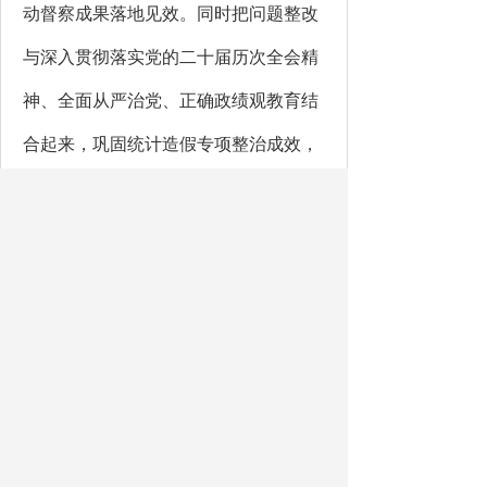
动督察成果落地见效。同时
把问题整改
与深入贯彻落实党的二十届历次全会精
神
、全面从严治党、正确政绩观教育
结
合起来
，巩固统计造假专项整治成效，
坚持依法科学统计，持续夯实数据质
量，以扎实统计工作助推
“区强民富”美
丽塔城建设。
督察组有关负责同志，地区领导
薛桂强、于晓栋
参加
对接沟通
。
自治区统计局
202
6
年第
1
统计督察
组将对
塔城地区
开展为期
10
天左右的统