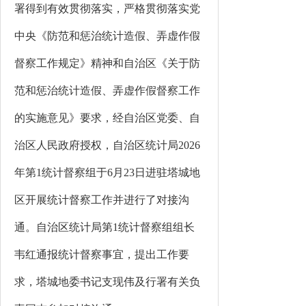
署得到有效贯彻落实，严格贯彻落实党
中央《防范和惩治统计造假、弄虚作假
督察工作规定》精神
和
自治区《
关于
防
范和惩治统计造假、弄虚作假督察工作
的实施意见》要求
，
经自治区党委、自
治区人民政府授权，自治区统计局
202
6
年第
1
统计督察组于
6
月
23
日进驻
塔城地
区
开展统计督察工作并
进
行
了对接沟
通
。自治区统计局第
1
统计督察组组长
韦红
通报统计督察事宜，提出工作要
求，
塔城地委书记
支现伟及行署有关负