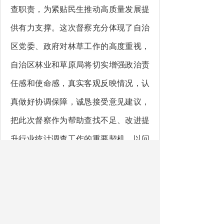
查职责，为紧贴民生推动高质量发展提
供有力支撑。这次督察充分体现了自治
区党委、政府对林草工作的高度重视，
自治区
林业和草原局
将切实增强政治责
任感和使命感，真实客观反映情况，认
真做好协调保障，诚恳接受意见建议，
把此次督察作为帮助查找不足、改进提
升行业统计调查工作的重要契机，以问
题为导向，结合树立和践行正确政绩观
学习教育，进一步改进工作作风、认真
抓好整改落实，努力推动
林草事业再上
新台阶。