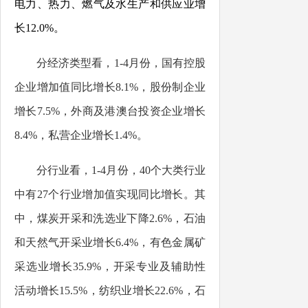
电力、热力、燃气及水生产和供应业增
长
12.0
%
。
分经济类型看，
1-4月份，国有控股
企业增加值同比增长
8.1
%
，股份制企业
增长
7.
5
%
，外商及港澳台投资企业增长
8.4
%
，
私营企业增长
1.4
%
。
分行业看，
1-4
月份
，
4
0
个大类行业
中有
27
个行业增加值实现同比增长。其
中，煤炭开采和洗选业下降
2.6
%
，石油
和天然气开采业增长
6.4
%
，有色金属矿
采选业增长
35.9
%
，开采专业及辅助性
活动增长
15.5%
，纺织业增长
22.6
%
，石