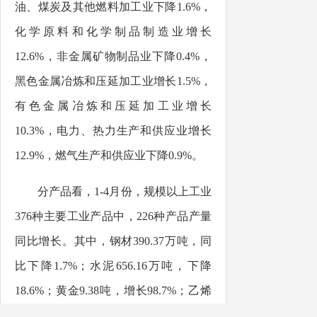
油、煤炭及其他燃料加工业下降
1.6%
，
化学原料和化学制品制造业增长
12.6
%
，非金属矿物制品业下降
0.4
%
，
黑色金属冶炼和压延加工业增长
1.5
%
，
有色金属冶炼和压延加工业增长
10.3
%
，电力、热力生产和供应业增长
12.9
%
，燃气生产和供应业下降
0.9%
。
分产品看，
1-4月份
，
规模以上工业
376
种主要工业产品中，
226
种产品产量
同比增长
。其中，钢材
390.37
万吨，同
比下降
1.7
%
；水泥
656.16
万吨，下降
18.6
%
；黄金
9.38吨，增长98.7%；乙烯
80.90
万吨，增长
0.5
%
；汽车
943
辆，下