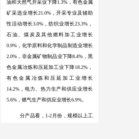
油和天然气开采业下降
1.3
%
，有色金属
矿采选业增长
21.0%
，开采专业及辅助
性活动增长
3.0%
，纺织业增长
23.3
%
，
石油、煤炭及其他燃料加工业增长
0.9%
，化学原料和化学制品制造业增长
2.0
%
，非金属矿物制品业下降
8.4
%
，黑
色金属冶炼和压延加工业下降
18.2
%
，
有色金属冶炼和压延加工业增长
14.2
%
，电力、热力生产和供应业增长
5.6
%
，燃气生产和供应业增长
6.9%
。
分产品看，
1-2
月份，规模以上工
业
356种产品中220种产品产量同比增
长。其中，钢材
128.94
万吨，同比下降