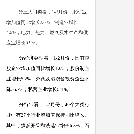
分三大门类看，
1-2
月份，采矿业
增加值同比增长
2.6
%
，制造业增长
4.6
%
，电力、热力、燃气及水生产和供
应业增长
5.9
%
。
分经济类型看，
1-2
月份，国有控
股企业增加值同比增长
1.6
%
；股份制企
业增长
5.2
%
，外商及港澳台投资企业下
降
36.7
%
；私营企业增长
6.4
%
。
分行业看，
1-2
月份，
4
0
个大类行
业中有
27
个行业增加值保持同比增长。
其中，煤炭开采和洗选业增长
6.8
%
，石