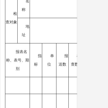
名
称
检
查对象
地
址
报表名
指
单
报
检
称、表号、期
标
位
送数
查数
别