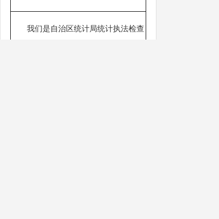
我们是自治区统计局统计执法检查
员，这是我们的统计执法证，
证号分别
是 、 ，对有
关问题请您据实回
答，也可以向我们提供书面材料。