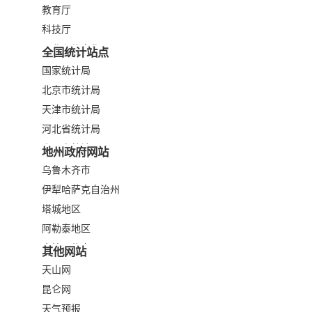
教育厅
科技厅
工业和信息化厅
全国统计站点
民族事务委员会
国家统计局
公安厅
北京市统计局
民政厅
天津市统计局
司法厅
河北省统计局
财政厅
山西省统计局
地州政府网站
人力资源和社会保障厅
内蒙古统计局
乌鲁木齐市
自然资源厅
辽宁省统计局
伊犁哈萨克自治州
生态环境厅
吉林省统计局
塔城地区
住房和城乡建设厅
上海市统计局
阿勒泰地区
交通厅
江苏省统计局
克拉玛依市
其他网站
水利厅
浙江省统计局
博尔塔拉蒙古自治州
天山网
农业农村厅
安徽省统计局
昌吉回族自治州
昆仑网
商务厅
福建省统计局
吐鲁番市
天气预报