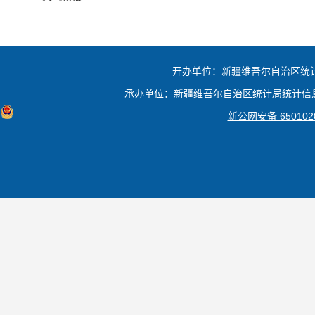
文化和旅游厅
江西省统计局
巴音郭楞蒙古自治州
卫生健康委员会
山东省统计局
阿克苏地区
应急管理厅
河南省统计局
哈密市
审计厅
海南省统计局
开办单位：新疆维吾尔自治区统计
喀什地区
外事办公室
湖北省统计局
克孜勒苏柯尔克孜自治州
承办单位：新疆维吾尔自治区统计局统计信息中心 网站
市场监督管理局
湖南省统计局
和田地区
新公网安备 6501020
广播电视局
广东省统计局
阿拉尔市
统计局
广西统计局
医疗保障局
黑龙江省统计局
机关事务管理局
重庆市统计局
信访局
四川省统计局
林业和草原局
贵州省统计局
扶贫开发办公室
云南省统计局
人民政府人民防空办公室
陕西省统计局
地方金融监督管理局
甘肃省统计局
粮食和物资储备局
青海省统计局