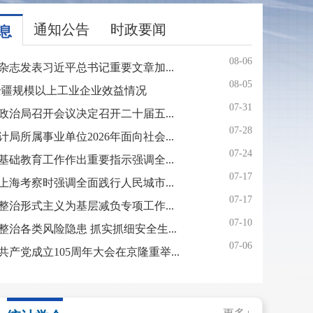
通知公告
时政要闻
息
08-06
杂志发表习近平总书记重要文章加...
08-05
份全疆规模以上工业企业效益情况
07-31
政治局召开会议决定召开二十届五...
07-28
局所属事业单位2026年面向社会...
07-24
基础教育工作作出重要指示强调全...
07-17
上海考察时强调全面践行人民城市...
07-17
整治形式主义为基层减负专项工作...
07-10
整治各类风险隐患 抓实抓细安全生...
07-06
共产党成立105周年大会在京隆重举...