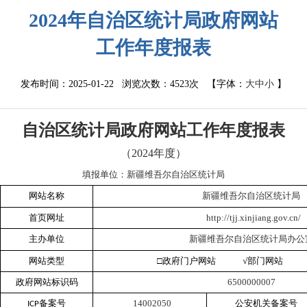
2024年自治区统计局政府网站
工作年度报表
发布时间：2025-01-22 浏览次数：
4523次
【字体：
大
中
小
】
自治区统计局政府网站工作年度报表
（
202
4
年度）
填报单位：新疆维吾尔自治区统计局
网站名称
新疆维吾尔自治区统计局
首页网址
http://tjj.xinjiang.gov.cn/
主办单位
新疆维吾尔自治区统计局办公
网站类型
□
政府门户网站
√
部门网站 
政府网站标识码
6500000007
备案号
14002050
公安机关备案号
ICP