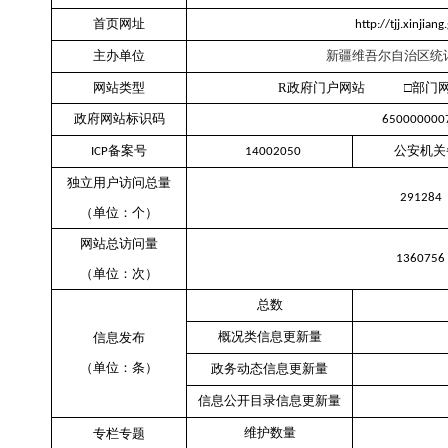
首页网址
http://tjj.xinjiang
主办单位
新疆维吾尔自治区统
网站类型
R
政府门户网站 □部门
政府网站标识码
65000000
备案号
公安机关
ICP
14002050
独立用户访问总量
291284
（单位：个）
网站总访问量
1360756
（单位：次）
总数
概况类信息更新量
信息发布
（单位：条）
政务动态信息更新量
信息公开目录信息更新量
维护数量
专栏专题