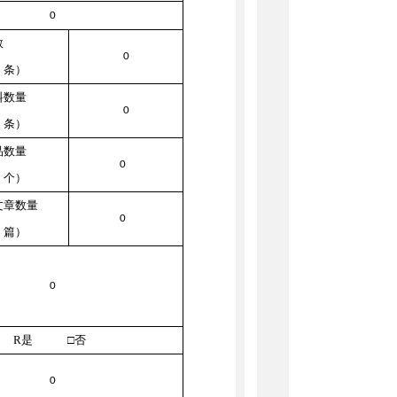
0
数
0
：条）
料数量
0
：条）
品数量
0
：个）
文章数量
0
：篇）
0
R
是 □否
0