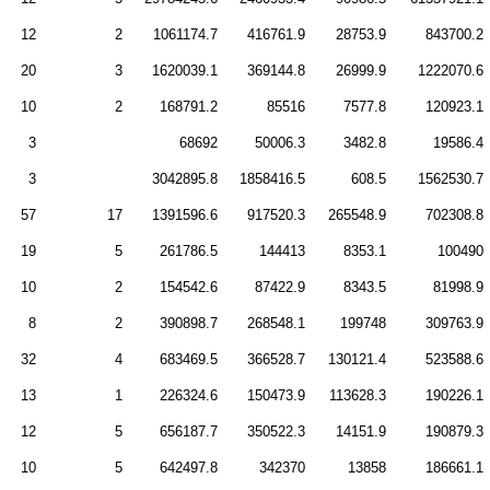
12
2
1061174.7
416761.9
28753.9
843700.2
20
3
1620039.1
369144.8
26999.9
1222070.6
10
2
168791.2
85516
7577.8
120923.1
3
68692
50006.3
3482.8
19586.4
3
3042895.8
1858416.5
608.5
1562530.7
57
17
1391596.6
917520.3
265548.9
702308.8
19
5
261786.5
144413
8353.1
100490
10
2
154542.6
87422.9
8343.5
81998.9
8
2
390898.7
268548.1
199748
309763.9
32
4
683469.5
366528.7
130121.4
523588.6
13
1
226324.6
150473.9
113628.3
190226.1
12
5
656187.7
350522.3
14151.9
190879.3
10
5
642497.8
342370
13858
186661.1