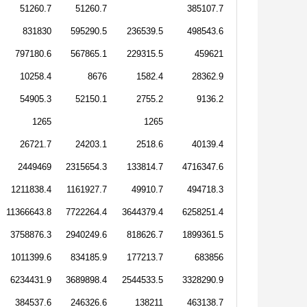
51260.7
51260.7
385107.7
831830
595290.5
236539.5
498543.6
797180.6
567865.1
229315.5
459621
10258.4
8676
1582.4
28362.9
54905.3
52150.1
2755.2
9136.2
1265
1265
26721.7
24203.1
2518.6
40139.4
2449469
2315654.3
133814.7
4716347.6
1211838.4
1161927.7
49910.7
494718.3
11366643.8
7722264.4
3644379.4
6258251.4
3758876.3
2940249.6
818626.7
1899361.5
1011399.6
834185.9
177213.7
683856
6234431.9
3689898.4
2544533.5
3328290.9
384537.6
246326.6
138211
463138.7