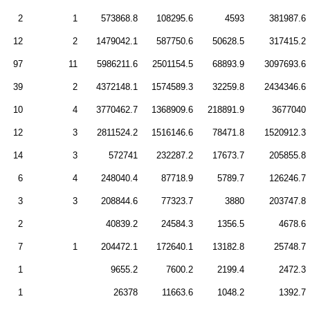
2
1
573868.8
108295.6
4593
381987.6
12
2
1479042.1
587750.6
50628.5
317415.2
97
11
5986211.6
2501154.5
68893.9
3097693.6
39
2
4372148.1
1574589.3
32259.8
2434346.6
10
4
3770462.7
1368909.6
218891.9
3677040
12
3
2811524.2
1516146.6
78471.8
1520912.3
14
3
572741
232287.2
17673.7
205855.8
6
4
248040.4
87718.9
5789.7
126246.7
3
3
208844.6
77323.7
3880
203747.8
2
40839.2
24584.3
1356.5
4678.6
7
1
204472.1
172640.1
13182.8
25748.7
1
9655.2
7600.2
2199.4
2472.3
1
26378
11663.6
1048.2
1392.7