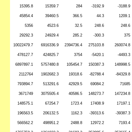
15395.8
15359.7
284
-3192.9
-3188.9
45854.4
39460.5
366.5
44.3
1209.1
5356
4523.6
32.5
248.6
248.6
29292.3
24929.4
285.2
-300.3
375
10022479.7
6916336.9
2394736.4
275103.8
260074.8
478127.7
424825.7
3754
-5420.1
-4493.3
6897897.1
5757480.8
105454.7
150387.3
148998.5
2112764
1902682.3
19318.6
-82788.4
-84329.8
793894.7
513291.6
42929.5
69084.2
71685
3671749
3075505.4
40586.5
148273.7
147234.8
148575.1
67254.7
1723.4
17408.9
17197.1
196563.5
206132.5
1162.3
-39313.6
-39387.3
566562.2
498951.2
2488.8
12972.2
7193.4