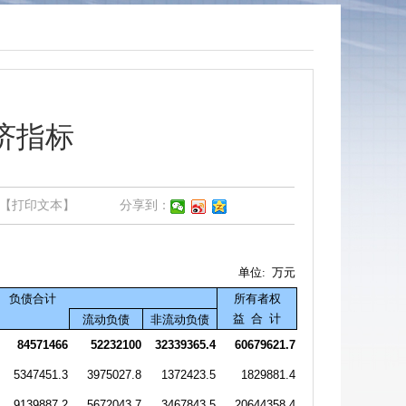
济指标
【打印文本】
分享到：
单位
:
万元
负债合计
所有者权
益
合
计
流动负债
非流动负债
84571466
52232100
32339365.4
60679621.7
5347451.3
3975027.8
1372423.5
1829881.4
9139887.2
5672043.7
3467843.5
20644358.4