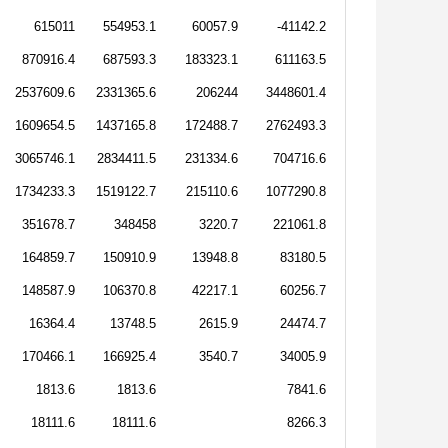
615011
554953.1
60057.9
-41142.2
870916.4
687593.3
183323.1
611163.5
2537609.6
2331365.6
206244
3448601.4
1609654.5
1437165.8
172488.7
2762493.3
3065746.1
2834411.5
231334.6
704716.6
1734233.3
1519122.7
215110.6
1077290.8
351678.7
348458
3220.7
221061.8
164859.7
150910.9
13948.8
83180.5
148587.9
106370.8
42217.1
60256.7
16364.4
13748.5
2615.9
24474.7
170466.1
166925.4
3540.7
34005.9
1813.6
1813.6
7841.6
18111.6
18111.6
8266.3