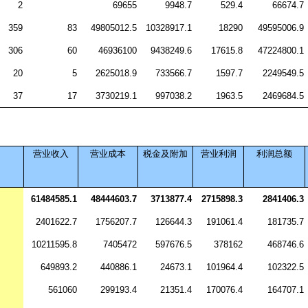
2
69655
9948.7
529.4
66674.7
359
83
49805012.5
10328917.1
18290
49595006.9
306
60
46936100
9438249.6
17615.8
47224800.1
20
5
2625018.9
733566.7
1597.7
2249549.5
37
17
3730219.1
997038.2
1963.5
2469684.5
营业收入
营业成本
税金及附加
营业利润
利润总额
61484585.1
48444603.7
3713877.4
2715898.3
2841406.3
2401622.7
1756207.7
126644.3
191061.4
181735.7
10211595.8
7405472
597676.5
378162
468746.6
649893.2
440886.1
24673.1
101964.4
102322.5
561060
299193.4
21351.4
170076.4
164707.1