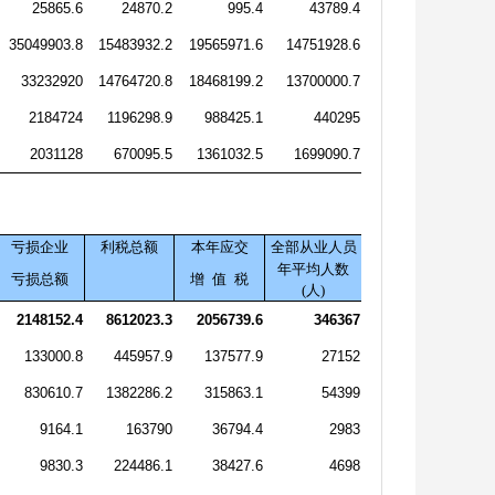
25865.6
24870.2
995.4
43789.4
35049903.8
15483932.2
19565971.6
14751928.6
33232920
14764720.8
18468199.2
13700000.7
2184724
1196298.9
988425.1
440295
2031128
670095.5
1361032.5
1699090.7
亏损企业
利税总额
本年应交
全部从业人员
年平均人数
亏损总额
增
值
税
(
人
)
2148152.4
8612023.3
2056739.6
346367
133000.8
445957.9
137577.9
27152
830610.7
1382286.2
315863.1
54399
9164.1
163790
36794.4
2983
9830.3
224486.1
38427.6
4698