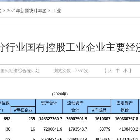
鉴
>
2021年新疆统计年鉴
>
工业
-8 分行业国有控股工业企业主要经
：国民经济综合统计处
浏览次数：
2551
次
【
大
中
小
】
(2020年)
单位数
资产合计
流动资产
固定资产
个
)
合计
原价
#
亏损企业
#
产成品
892
235
145327360.7
35907501.9
1610667
160660757.8
38
16
7200841.9
1793548.7
33779
4108450.2
12
5
29784245.6
2460933.4
90986.5
61337921.1