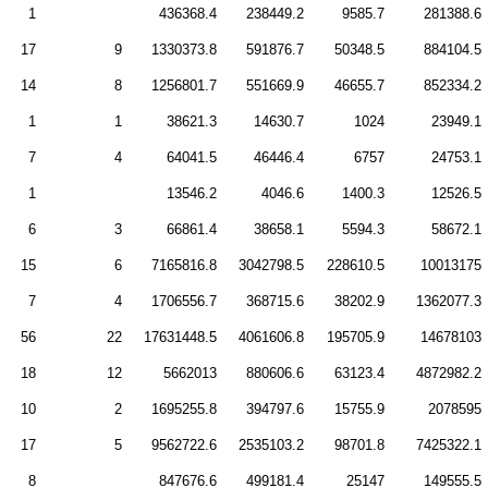
1
436368.4
238449.2
9585.7
281388.6
17
9
1330373.8
591876.7
50348.5
884104.5
14
8
1256801.7
551669.9
46655.7
852334.2
1
1
38621.3
14630.7
1024
23949.1
7
4
64041.5
46446.4
6757
24753.1
1
13546.2
4046.6
1400.3
12526.5
6
3
66861.4
38658.1
5594.3
58672.1
15
6
7165816.8
3042798.5
228610.5
10013175
7
4
1706556.7
368715.6
38202.9
1362077.3
56
22
17631448.5
4061606.8
195705.9
14678103
18
12
5662013
880606.6
63123.4
4872982.2
10
2
1695255.8
394797.6
15755.9
2078595
17
5
9562722.6
2535103.2
98701.8
7425322.1
8
847676.6
499181.4
25147
149555.5