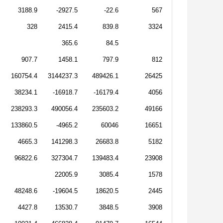
3188.9
-2927.5
-22.6
567
328
2415.4
839.8
3324
365.6
84.5
907.7
1458.1
797.9
812
160754.4
3144237.3
489426.1
26425
38234.1
-16918.7
-16179.4
4056
238293.3
490056.4
235603.2
49166
133860.5
-4965.2
60046
16651
4665.3
141298.3
26683.8
5182
96822.6
327304.7
139483.4
23908
22005.9
3085.4
1578
48248.6
-19604.5
18620.5
2445
4427.8
13530.7
3848.5
3908