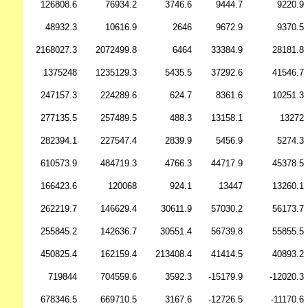
126808.6
76934.2
3746.6
9444.7
9220.9
48932.3
10616.9
2646
9672.9
9370.5
2168027.3
2072499.8
6464
33384.9
28181.8
1375248
1235129.3
5435.5
37292.6
41546.7
247157.3
224289.6
624.7
8361.6
10251.3
277135.5
257489.5
488.3
13158.1
13272
282394.1
227547.4
2839.9
5456.9
5274.3
610573.9
484719.3
4766.3
44717.9
45378.5
166423.6
120068
924.1
13447
13260.1
262219.7
146629.4
30611.9
57030.2
56173.7
255845.2
142636.7
30551.4
56739.8
55855.5
450825.4
162159.4
213408.4
41414.5
40893.2
719844
704559.6
3592.3
-15179.9
-12020.3
678346.5
669710.5
3167.6
-12726.5
-11170.6