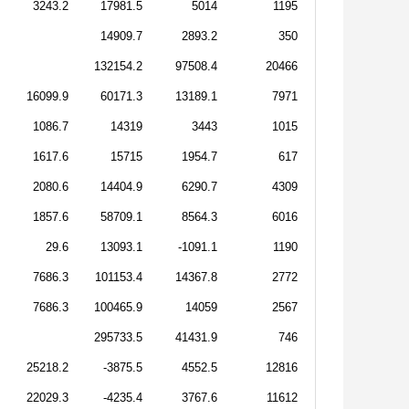
3243.2
17981.5
5014
1195
14909.7
2893.2
350
132154.2
97508.4
20466
16099.9
60171.3
13189.1
7971
1086.7
14319
3443
1015
1617.6
15715
1954.7
617
2080.6
14404.9
6290.7
4309
1857.6
58709.1
8564.3
6016
29.6
13093.1
-1091.1
1190
7686.3
101153.4
14367.8
2772
7686.3
100465.9
14059
2567
295733.5
41431.9
746
25218.2
-3875.5
4552.5
12816
22029.3
-4235.4
3767.6
11612