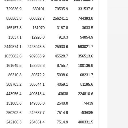
729636.9
650101
79535.9
331537.8
856563.8
600322.7
256241.1
744393.8
165157.8
161970
3187.8
3633.5
13837.1
12926.8
910.3
54854.9
2449874.1
2423943.5
25930.6
593021.7
1035082.6
989553.9
45528.7
356513.6
161649.5
152893.8
8755.7
100136.9
86310.8
80372.2
5938.6
68231.7
309703.2
305644.1
4059.1
81195.6
443956.4
400318.4
43638
224810.6
151885.6
149336.8
2548.8
74439
250202.6
242687.7
7514.9
405985
242166.3
234651.4
7514.9
400331.5